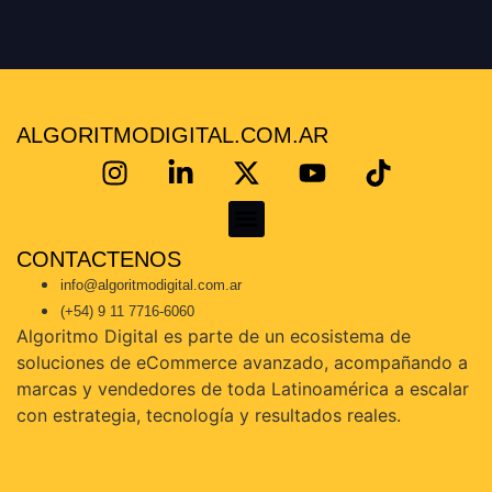
ALGORITMODIGITAL.COM.AR
CONTACTENOS
KoKe Martínez – Consultor Certificado en Mercado Libre | Escalá tus ventas con estrategia real
info@algoritmodigital.com.ar
(+54) 9 11 7716-6060
Algoritmo Digital es parte de un ecosistema de
soluciones de eCommerce avanzado, acompañando a
marcas y vendedores de toda Latinoamérica a escalar
con estrategia, tecnología y resultados reales.