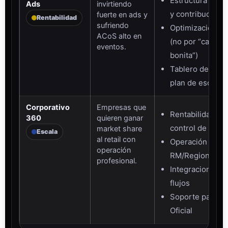
Estructura por 
Ads
invirtiendo
y contribución
fuerte en ads y
Rentabilidad
sufriendo
Optimización p
ACoS alto en
(no por “campa
eventos.
bonita”)
Tablero de contr
plan de escalad
Corporativo
Empresas que
Rentabilidad po
360
quieren ganar
control de catá
market share
Escala
al retail con
Operación logís
operación
RM/Regiones
profesional.
Integraciones E
flujos
Soporte para T
Oficial