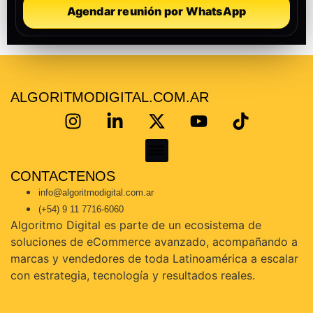
Agendar reunión por WhatsApp
ALGORITMODIGITAL.COM.AR
CONTACTENOS
KoKe Martínez – Consultor Certificado en Mercado Libre | Escalá tus ventas con estrategia real
info@algoritmodigital.com.ar
(+54) 9 11 7716-6060
Algoritmo Digital es parte de un ecosistema de
soluciones de eCommerce avanzado, acompañando a
marcas y vendedores de toda Latinoamérica a escalar
con estrategia, tecnología y resultados reales.