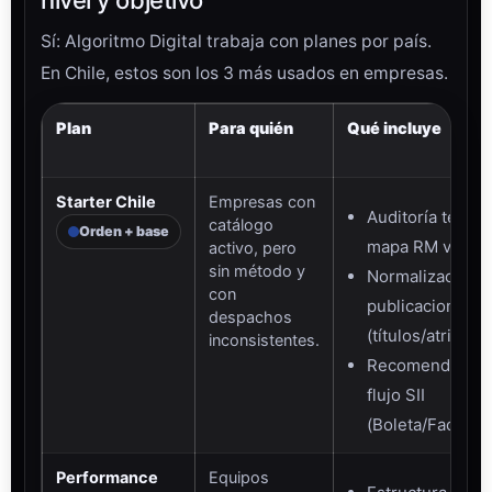
nivel y objetivo
Sí: Algoritmo Digital trabaja con planes por país.
En Chile, estos son los 3 más usados en empresas.
Plan
Para quién
Qué incluye
Starter Chile
Empresas con
Auditoría técnic
catálogo
Orden + base
mapa RM vs Re
activo, pero
sin método y
Normalización 
con
publicaciones
despachos
(títulos/atributo
inconsistentes.
Recomendación
flujo SII
(Boleta/Factura)
Performance
Equipos