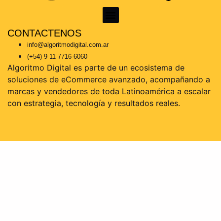
CONTACTENOS
KoKe Martínez – Consultor Certificado en Mercado Libre | Escalá tus ventas con estrategia real
info@algoritmodigital.com.ar
(+54) 9 11 7716-6060
Algoritmo Digital es parte de un ecosistema de
soluciones de eCommerce avanzado, acompañando a
marcas y vendedores de toda Latinoamérica a escalar
con estrategia, tecnología y resultados reales.