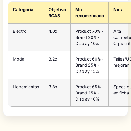
Categoría
Objetivo
Mix
Nota
ROAS
recomendado
Electro
4.0x
Product 70% ·
Alta
Brand 20% ·
compete
Display 10%
Clips crí
Moda
3.2x
Product 60% ·
Talles/U
Brand 25% ·
mejoran
Display 15%
Herramientas
3.8x
Product 65% ·
Specs d
Brand 25% ·
en ficha
Display 10%