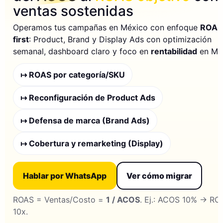
ventas sostenidas
Operamos tus campañas en México con enfoque
ROAS
first
: Product, Brand y Display Ads con optimización
semanal, dashboard claro y foco en
rentabilidad
en MX
↦ ROAS por categoría/SKU
↦ Reconfiguración de Product Ads
↦ Defensa de marca (Brand Ads)
↦ Cobertura y remarketing (Display)
Hablar por WhatsApp
Ver cómo migrar
ROAS = Ventas/Costo =
1 / ACOS
. Ej.: ACOS 10% → RO
10x.