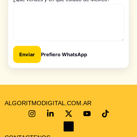
Enviar
Prefiero WhatsApp
ALGORITMODIGITAL.COM.AR
KoKe Martínez – Consultor Certificado en Mercado Libre | Escalá tus ventas con estrategia real