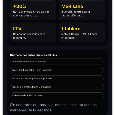
+30%
MER sano
ROAS promedio en 90 días en
Inversión controlada vs
cuentas ordenadas.
facturación total.
LTV
1 tablero
Campañas pensadas para
Meta + Google + ML + Ecom
recompra.
integrados.
Qué hacemos en los primeros 30 días
Auditoría de cuentas y tracking
Mapa full-funnel (frío · tibio · caliente)
Estructura de campañas simplificada
Check de creatividades y mensajes
Definición de KPIs por canal
Sin contratos eternos: si el modelo no cierra con tus
márgenes, te lo decimos.