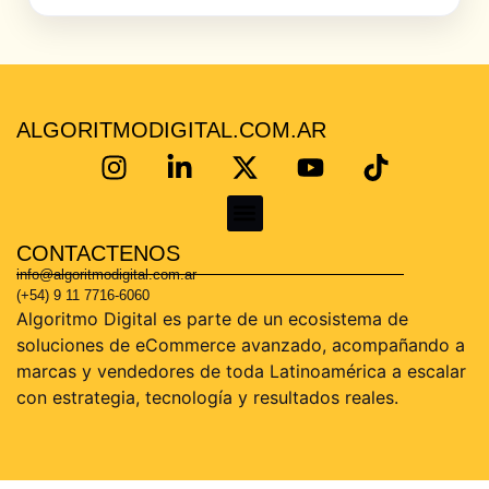
ALGORITMODIGITAL.COM.AR
CONTACTENOS
KoKe Martínez – Consultor Certificado en Mercado Libre | Escalá tus ventas con estrategia real
info@algoritmodigital.com.ar
(+54) 9 11 7716-6060
Algoritmo Digital es parte de un ecosistema de
soluciones de eCommerce avanzado, acompañando a
marcas y vendedores de toda Latinoamérica a escalar
con estrategia, tecnología y resultados reales.