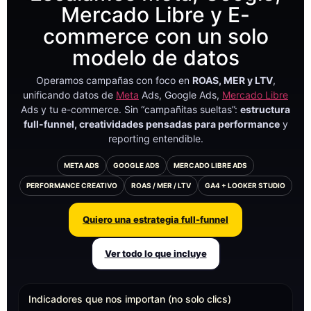
Mercado Libre y E-
commerce con un solo
modelo de datos
Operamos campañas con foco en
ROAS, MER y LTV
,
unificando datos de
Meta
Ads, Google Ads,
Mercado Libre
Ads y tu e-commerce. Sin “campañitas sueltas”:
estructura
full-funnel, creatividades pensadas para performance
y
reporting entendible.
META ADS
GOOGLE ADS
MERCADO LIBRE ADS
PERFORMANCE CREATIVO
ROAS / MER / LTV
GA4 + LOOKER STUDIO
Quiero una estrategia full-funnel
Ver todo lo que incluye
Indicadores que nos importan (no solo clics)