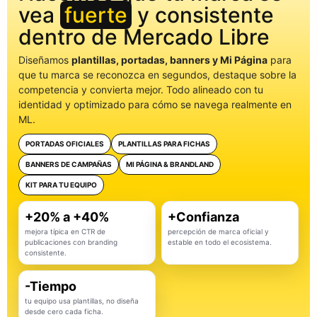
vea
fuerte
y consistente
dentro de Mercado Libre
Diseñamos
plantillas, portadas, banners y Mi Página
para
que tu marca se reconozca en segundos, destaque sobre la
competencia y convierta mejor. Todo alineado con tu
identidad y optimizado para cómo se navega realmente en
ML.
PORTADAS OFICIALES
PLANTILLAS PARA FICHAS
BANNERS DE CAMPAÑAS
MI PÁGINA & BRANDLAND
KIT PARA TU EQUIPO
+20% a +40%
+Confianza
mejora típica en CTR de
percepción de marca oficial y
publicaciones con branding
estable en todo el ecosistema.
consistente.
-Tiempo
tu equipo usa plantillas, no diseña
desde cero cada ficha.