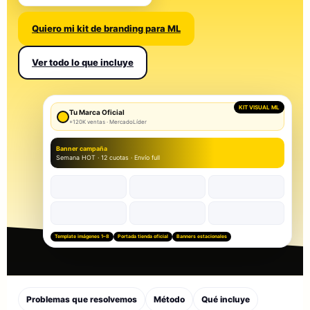
Quiero mi kit de branding para ML
Ver todo lo que incluye
KIT VISUAL ML
Tu Marca Oficial
+120K ventas · MercadoLíder
Banner campaña
Semana HOT · 12 cuotas · Envío full
Template imágenes 1–8
Portada tienda oficial
Banners estacionales
Problemas que resolvemos
Método
Qué incluye