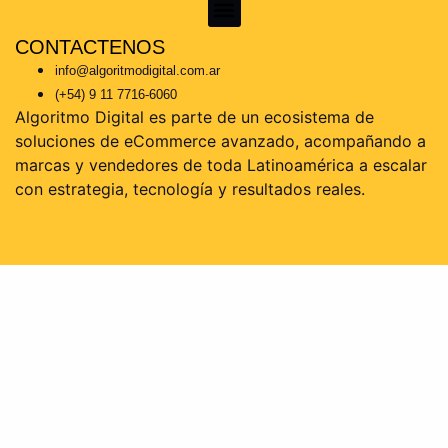
CONTACTENOS
KoKe Martínez – Consultor Certificado en Mercado Libre | Escalá tus ventas con estrategia real
info@algoritmodigital.com.ar
(+54) 9 11 7716-6060
Algoritmo Digital es parte de un ecosistema de
soluciones de eCommerce avanzado, acompañando a
marcas y vendedores de toda Latinoamérica a escalar
con estrategia, tecnología y resultados reales.