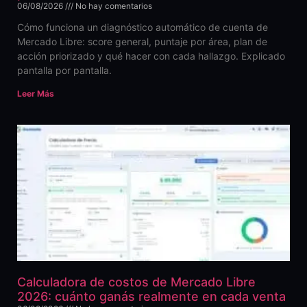
06/08/2026
No hay comentarios
Cómo funciona un diagnóstico automático de cuenta de
Mercado Libre: score general, puntaje por área, plan de
acción priorizado y qué hacer con cada hallazgo. Explicado
pantalla por pantalla.
Leer Más
Calculadora de costos de Mercado Libre
2026: cuánto ganás realmente en cada venta