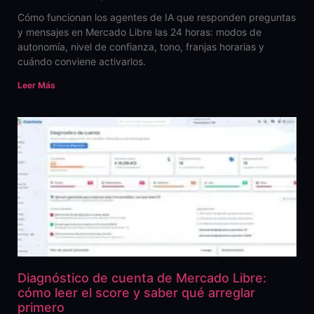
Cómo funcionan los agentes de IA que responden preguntas
y mensajes en Mercado Libre las 24 horas: modos de
autonomía, nivel de confianza, tono, franjas horarias y
cuándo conviene activarlos.
Leer Más
Diagnóstico de cuenta de Mercado Libre:
cómo leer el score y saber qué arreglar
primero