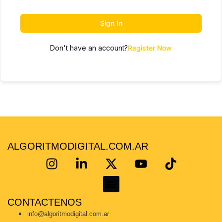
Sign In
Don't have an account?
Register Now
ALGORITMODIGITAL.COM.AR
CONTACTENOS
KoKe Martínez – Consultor Certificado en Mercado Libre | Escalá tus ventas con estrategia real
info@algoritmodigital.com.ar