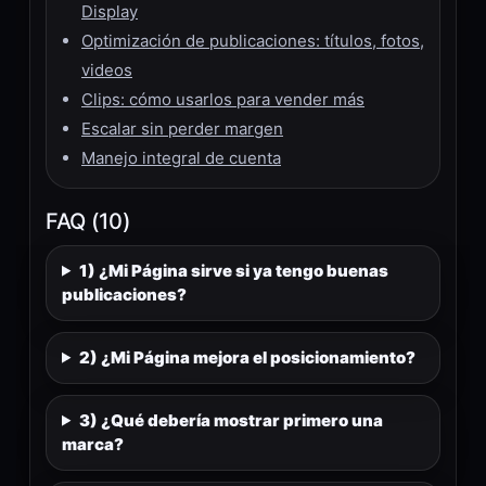
Display
Optimización de publicaciones: títulos, fotos,
videos
Clips: cómo usarlos para vender más
Escalar sin perder margen
Manejo integral de cuenta
FAQ (10)
1) ¿Mi Página sirve si ya tengo buenas
publicaciones?
2) ¿Mi Página mejora el posicionamiento?
3) ¿Qué debería mostrar primero una
marca?