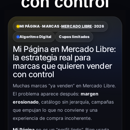
con control
MI PÁGINA · MARCAS ·
MERCADO LIBRE
· 2026
Algoritmo Digital
Cupos limitados
Mi Página en Mercado Libre:
la estrategia real para
marcas que quieren vender
con control
Muchas marcas “ya venden” en Mercado Libre.
El problema aparece después:
margen
erosionado
, catálogo sin jerarquía, campañas
que empujan lo que no conviene y una
experiencia de compra incoherente.
Mi Página
no es un “perfil lindo”. Bien usada,